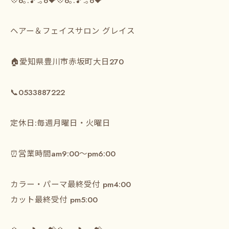
⁡💠o｡.🎵.｡o💝💠o｡.🎵.｡o💝⁡
⁡ヘアー＆フェイスサロン グレイス⁡⁡
⁡🏠愛知県豊川市赤坂町大日270⁡
⁡📞0533887222⁡
⁡ ⁡
⁡定休日:毎週月曜日・火曜日⁡
⁡⏰営業時間am9:00～pm6:00⁡
⁡カラー・パーマ最終受付 pm4:00⁡
カット最終受付 pm5:00⁡