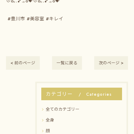
⁡💠o｡.🎵.｡o💝💠o｡.🎵.｡o💝
⁡ ⁡
⁡ #豊川市 #美容室 #キレイ
< 前のページ
一覧に戻る
次のページ >
カテゴリー
Categories
全てのカテゴリー
全身
顔