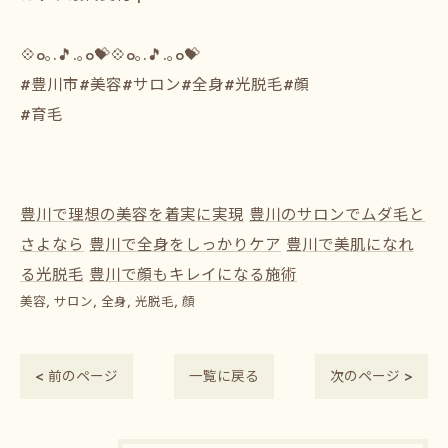
⁡💠o｡.🎵.｡o💝💠o｡.🎵.｡o💝
⁡#豊川市#美容#サロン#全身#光脱毛#顔
#育毛
豊川で理想の美容を着実に実現
豊川のサロンでムダ毛と
さよなら
豊川で全身をしっかりケア
豊川で美肌になれ
る光脱毛
豊川で顔もキレイになる施術
美容
サロン
全身
光脱毛
顔
< 前のページ
一覧に戻る
次のページ >