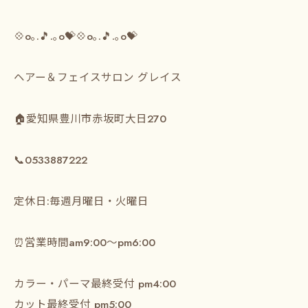
⁡💠o｡.🎵.｡o💝💠o｡.🎵.｡o💝⁡
⁡ヘアー＆フェイスサロン グレイス⁡⁡
⁡🏠愛知県豊川市赤坂町大日270⁡
⁡📞0533887222⁡
⁡ ⁡
⁡定休日:毎週月曜日・火曜日⁡
⁡⏰営業時間am9:00～pm6:00⁡
⁡カラー・パーマ最終受付 pm4:00⁡
カット最終受付 pm5:00⁡