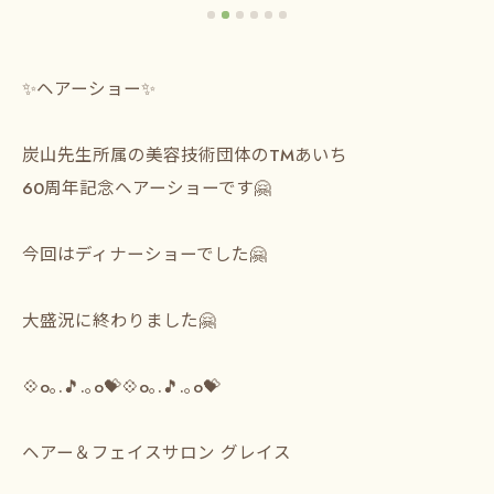
✨ヘアーショー✨
炭山先生所属の美容技術団体のTMあいち
60周年記念ヘアーショーです🤗
今回はディナーショーでした🤗
大盛況に終わりました🤗
💠o｡.🎵.｡o💝💠o｡.🎵.｡o💝⁡
⁡ヘアー＆フェイスサロン グレイス⁡⁡