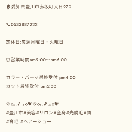
⁡🏠愛知県豊川市赤坂町大日270⁡
⁡📞0533887222⁡
⁡ ⁡
⁡定休日:毎週月曜日・火曜日⁡
⁡⏰営業時間am9:00～pm6:00⁡
⁡カラー・パーマ最終受付 pm4:00⁡
カット最終受付 pm5:00⁡
⁡💠o｡.🎵.｡o💝💠o｡.🎵.｡o💝
⁡#豊川市#美容#サロン#全身#光脱毛#顔
#育毛 #ヘアーショー